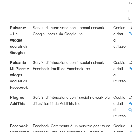
T
E
L
Pulsante
Servizi di interazione con il social network
Cookie
U
+1 e
Google+ forniti da Google Inc.
e dati
P
widget
di
sociali di
utilizzo
Google+
Pulsante
Servizi di interazione con il social network
Cookie
U
Mi Piace e
Facebook forniti da Facebook Inc.
e dati
P
widget
di
sociali di
utilizzo
Facebook
Plugins
Servizi di interazione con i social network più
Cookie
U
AddThis
diffusi forniti da AddThis Inc.
e dati
P
di
O
utilizzo
Facebook
Facebook Comments è un servizio gestito da
Cookie
U
Comments
Facebook, Inc. che consente all’Utente di
e dati
P