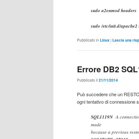
sudo a2enmod headers
sudo /etc/init.d/apache2 
Pubblicato in
Linux
|
Lascia una ris
Errore DB2 SQL
Pubblicato il
21/11/2014
Può succedere che un RESTOR
ogni tentativo di connessione si
SQL1119N
A connection
made
because a previous restor