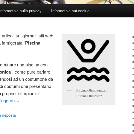
Informativa sulla privacy
Informativa sui cookie
ticoli sui giornali, siti web
a famigerata “
Piscina
ominare una piscina con
onica
“, come pure parlare
erendosi ad un costumone da
i di costumi che presentano
Piscina Olimpionica o
proprio “olimpionici”
Piscina Olimpica?
 leggere
→
 risposta