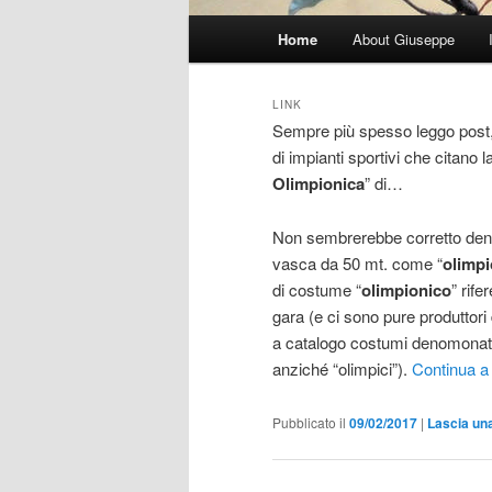
Menu
Home
About Giuseppe
principale
LINK
Sempre più spesso leggo post, ar
di impianti sportivi che citano l
Olimpionica
” di…
Non sembrerebbe corretto den
vasca da 50 mt. come “
olimpi
di costume “
olimpionico
” rif
gara (e ci sono pure produttor
a catalogo costumi denomonati 
anziché “olimpici”).
Continua a
Pubblicato il
09/02/2017
|
Lascia una