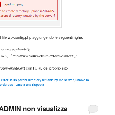
il file wp-config.php aggiungendo le seguenti righe:
content/uploads’);
L’, ‘http://
www.yourwebsite.ext
/wp-content’);
ourwebsite.ext
con l’URL del proprio sito
o
error
,
is its parent directory writable by the server
,
unable to
ordpress
|
Lascia una risposta
ADMIN non visualizza