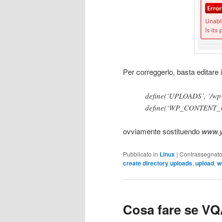
Per correggerlo, basta editare 
define(‘UPLOADS’, ‘/wp-
define(‘WP_CONTENT_UR
ovviamente sostituendo
www.y
Pubblicato in
Linux
|
Contrassegnat
create directory uploads
,
upload
,
w
Cosa fare se VQ