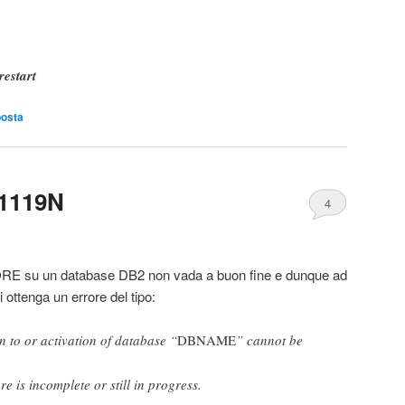
restart
posta
1119N
4
E su un database DB2 non vada a buon fine e dunque ad
 ottenga un errore del tipo:
 to or activation of database “
DBNAME
” cannot be
e is incomplete or still in progress.