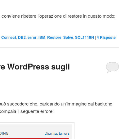
B conviene ripetere l’operazione di restore in questo modo:
o
Connect
,
DB2
,
error
,
IBM
,
Restore
,
Solve
,
SQL1119N
|
4
Risposte
re WordPress sugli
, può succedere che, caricando un’immagine dal backend
compaia il seguente errore: