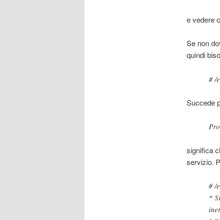
e vedere c
Se non dov
quindi biso
# /e
Succede pe
Pro
significa c
servizio. 
# /
* S