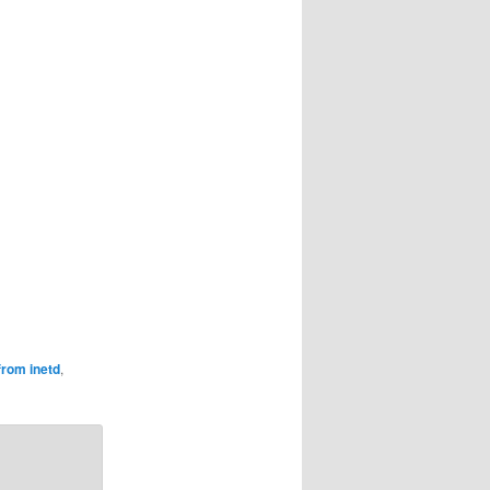
d
from inetd
,