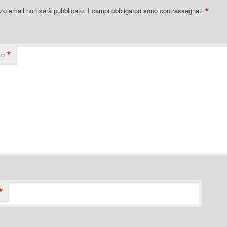
*
izzo email non sarà pubblicato.
I campi obbligatori sono contrassegnati
*
to
*