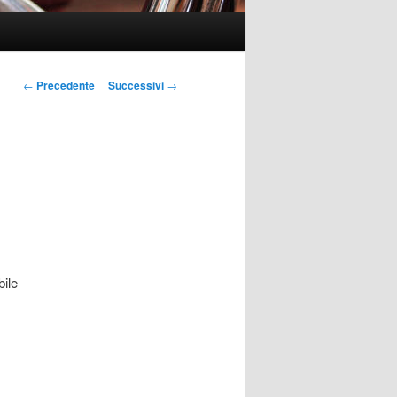
Navigazione
←
Precedente
Successivi
→
articolo
bile