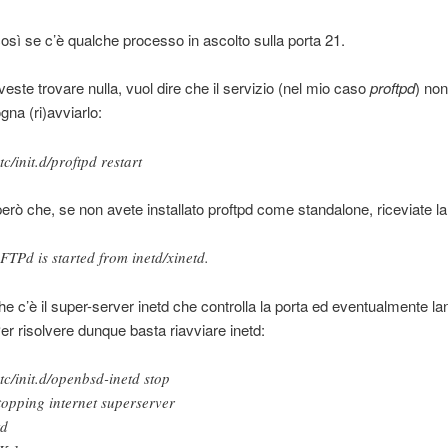
osì se c’è qualche processo in ascolto sulla porta 21.
este trovare nulla, vuol dire che il servizio (nel mio caso
proftpd
) non
gna (ri)avviarlo:
tc/init.d/proftpd restart
rò che, se non avete installato proftpd come standalone, riceviate la
FTPd is started from inetd/xinetd.
he c’è il super-server inetd che controlla la porta ed eventualmente lan
Per risolvere dunque basta riavviare inetd:
etc/init.d/openbsd-inetd stop
topping internet superserver
inet