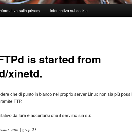
Informativa sulla privacy
Informativa sui cookie
FTPd is started from
d/xinetd.
ere che di punto in bianco nel proprio server Linux non sia più possi
tramite FTP.
ntativo da fare è accertarsi che il servizio sia su:
etstat -apn | grep 21