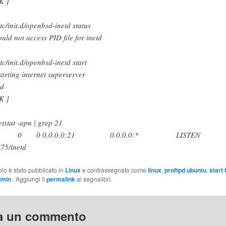
K ]
etc/init.d/openbsd-inetd status
ould not access PID file for inetd
etc/init.d/openbsd-inetd start
tarting internet superserver
inet
K ]
etstat -apn | grep 21
cp 0 0 0.0.0.0:21 0.0.0.0:* LISTEN
75/inetd
olo è stato pubblicato in
Linux
e contrassegnato come
linux
,
proftpd ubuntu
,
start 
dmin
. Aggiungi il
permalink
ai segnalibri.
a un commento