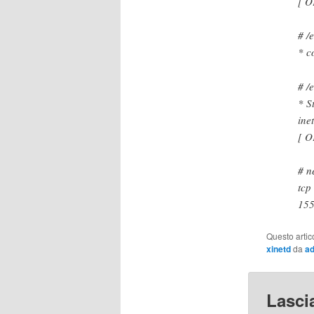
[ O
# /
* c
# /
* S
[ O
# n
t
155
Questo artic
xinetd
da
a
Lasci