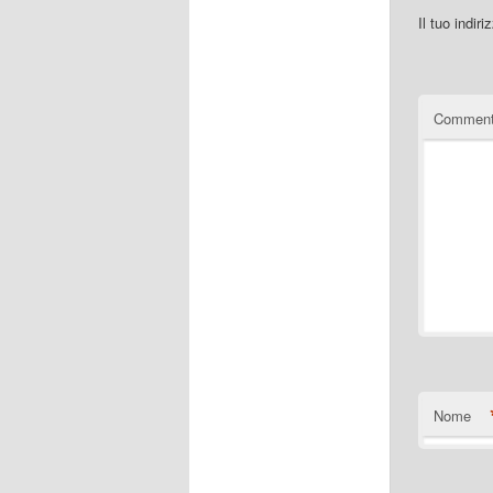
Il tuo indir
Commen
Nome