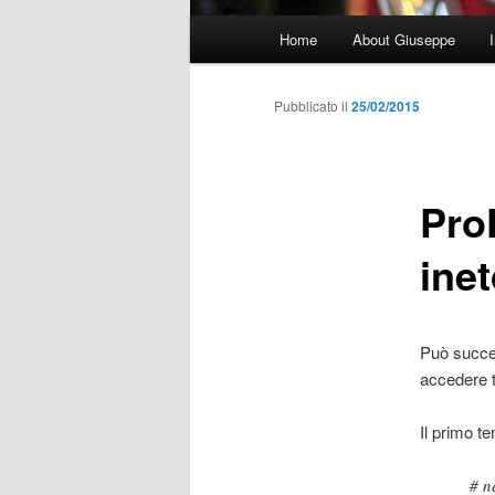
Menu
Home
About Giuseppe
principale
Pubblicato il
25/02/2015
Pro
inet
Può succed
accedere 
Il primo te
# n