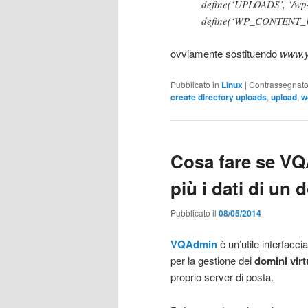
define(‘UPLOADS’, ‘/wp-
define(‘WP_CONTENT_UR
ovviamente sostituendo
www.y
Pubblicato in
Linux
|
Contrassegnat
create directory uploads
,
upload
,
w
Cosa fare se VQ
più i dati di un
Pubblicato il
08/05/2014
VQAdmin
è un’util
e interfacci
per la gestione dei
domini virt
proprio server di posta.