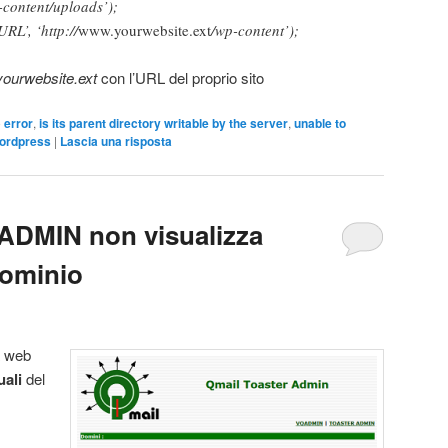
content/uploads’);
L’, ‘http://
www.yourwebsite.ext
/wp-content’);
ourwebsite.ext
con l’URL del proprio sito
o
error
,
is its parent directory writable by the server
,
unable to
ordpress
|
Lascia una risposta
ADMIN non visualizza
 dominio
a web
uali
del