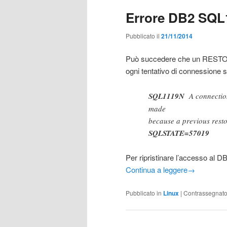
Errore DB2 SQL
Pubblicato il
21/11/2014
Può succedere che un RESTOR
ogni tentativo di connessione si
SQL1119N
A connection
made
because a previous restor
SQLSTATE=57019
Per ripristinare l’accesso al D
Continua a leggere
→
Pubblicato in
Linux
|
Contrassegnat