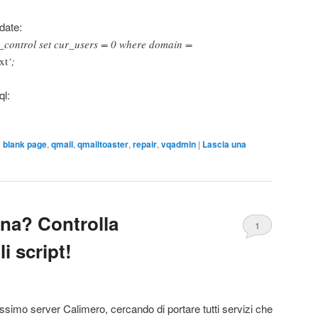
date:
_control set cur_users = 0 where domain =
xt
‘;
ql:
o
blank page
,
qmail
,
qmailtoaster
,
repair
,
vqadmin
|
Lascia una
na? Controlla
1
i script!
ssimo server Calimero, cercando di portare tutti servizi che