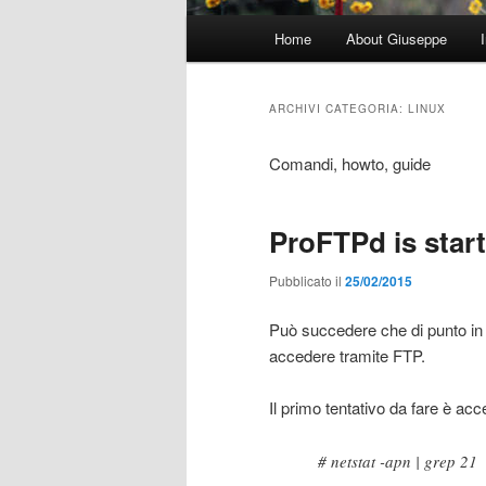
Menu
Home
About Giuseppe
principale
ARCHIVI CATEGORIA:
LINUX
Comandi, howto, guide
ProFTPd is start
Pubblicato il
25/02/2015
Può succedere che di punto in 
accedere tramite FTP.
Il primo tentativo da fare è acce
# netstat -apn | grep 21