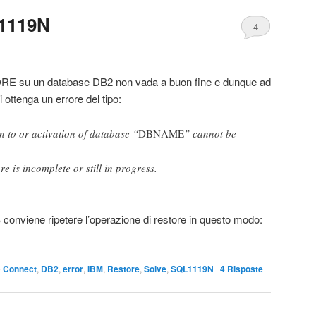
1119N
4
E su un database DB2 non vada a buon fine e dunque ad
 ottenga un errore del tipo:
 to or activation of database “
DBNAME
” cannot be
e is incomplete or still in progress.
B conviene ripetere l’operazione di restore in questo modo:
o
Connect
,
DB2
,
error
,
IBM
,
Restore
,
Solve
,
SQL1119N
|
4
Risposte