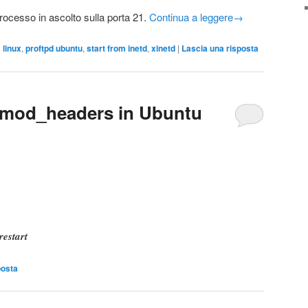
rocesso in ascolto sulla porta 21.
Continua a leggere
→
o
linux
,
proftpd ubuntu
,
start from inetd
,
xinetd
|
Lascia una risposta
e mod_headers in Ubuntu
restart
posta