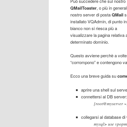
Può succedere che sul nostro
QMailToaster
, o più in general
nostro server di posta
QMail
s
installato VQAdmin, di punto in
bianco non si riesca più a
visualizzare la pagina relativa 
determinato dominio.
Questo avviene perchè a volte 
“corrompono” e contengono valo
Ecco una breve guida su
come
aprire una shell sul serve
connettersi al DB server:
[root@myserver ~]
collegarsi al database di
mysql> use vpopma