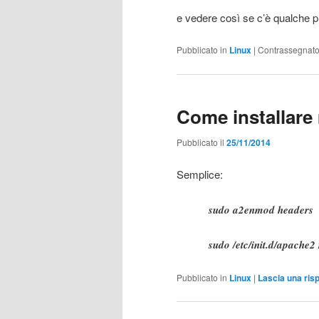
e vedere così se c’è qualche p
Pubblicato in
Linux
|
Contrassegnat
Come installar
Pubblicato il
25/11/2014
Semplice:
sudo a2enmod headers
sudo /etc/init.d/apache2 
Pubblicato in
Linux
|
Lascia una ris