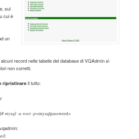
e, sul
u cui è
ad un
alcuni record nelle tabelle del database di VQAdmin si
ri non corretti.
 ripristinare
il tutto:
r
# mysql -u root -p
<mysqlpassword>
 vqadmin:
il;