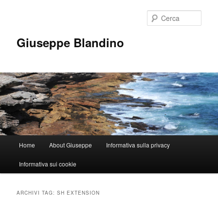
Vai
Vai
al
al
Cerca
contenuto
contenuto
principale
secondario
Giuseppe Blandino
Menu
Home
About Giuseppe
Informativa sulla privacy
principale
Informativa sui cookie
ARCHIVI TAG:
SH EXTENSION