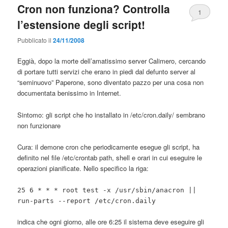
Cron non funziona? Controlla
1
l’estensione degli script!
Pubblicato il
24/11/2008
Eggià, dopo la morte dell’amatissimo server Calimero, cercando
di portare tutti servizi che erano in piedi dal defunto server al
“seminuovo” Paperone, sono diventato pazzo per una cosa non
documentata benissimo in Internet.
Sintomo: gli script che ho installato in /etc/cron.daily/ sembrano
non funzionare
Cura: il demone cron che periodicamente esegue gli script, ha
definito nel file /etc/crontab path, shell e orari in cui eseguire le
operazioni pianificate. Nello specifico la riga:
25 6 * * * root test -x /usr/sbin/anacron ||
run-parts --report /etc/cron.daily
indica che ogni giorno, alle ore 6:25 il sistema deve eseguire gli