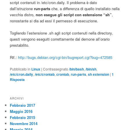
script contenuti in /etc/cron.daily. Il problema è dato
dall’istruzione
run-parts
che, a differenza di quello installato nella
vecchia distro,
non esegue gli script con estensione “sh”
,
nonostante si dia ad essi il permesso di esecuzione.
Togliendo l’estensione .sh agli script contenuti nella directory,
questi vengono eseguiti correttamente dal demone all’orario
prestabilito.
Rif.:
http://bugs.debian.org/cgi-bin/bugreport.cgi?bug=472585
Pubblicato in
Linux
|
Contrassegnato
/bin/bash
,
/bin/sh
,
/etc/cron.daily
,
/etc/crontab
,
crontab
,
run-parts
,
sh extension
|
1
Risposta
ARCHIVI
Febbraio 2017
Maggio 2016
Febbraio 2015
Novembre 2014
Maggio 2014