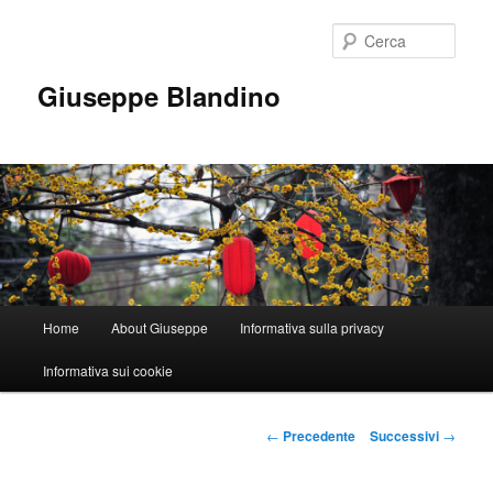
Vai
al
Cerca
contenuto
principale
Giuseppe Blandino
Menu
Home
About Giuseppe
Informativa sulla privacy
principale
Informativa sui cookie
Navigazione
←
Precedente
Successivi
→
articolo