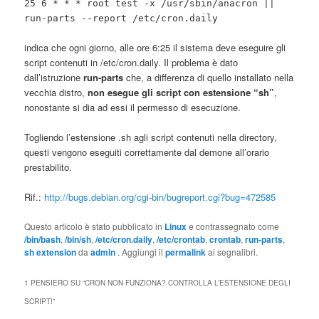
25 6 * * * root test -x /usr/sbin/anacron ||
run-parts --report /etc/cron.daily
indica che ogni giorno, alle ore 6:25 il sistema deve eseguire gli
script contenuti in /etc/cron.daily. Il problema è dato
dall’istruzione
run-parts
che, a differenza di quello installato nella
vecchia distro,
non esegue gli script con estensione “sh”
,
nonostante si dia ad essi il permesso di esecuzione.
Togliendo l’estensione .sh agli script contenuti nella directory,
questi vengono eseguiti correttamente dal demone all’orario
prestabilito.
Rif.:
http://bugs.debian.org/cgi-bin/bugreport.cgi?bug=472585
Questo articolo è stato pubblicato in
Linux
e contrassegnato come
/bin/bash
,
/bin/sh
,
/etc/cron.daily
,
/etc/crontab
,
crontab
,
run-parts
,
sh extension
da
admin
. Aggiungi il
permalink
ai segnalibri.
1 PENSIERO SU “
CRON NON FUNZIONA? CONTROLLA L’ESTENSIONE DEGLI
SCRIPT!
”