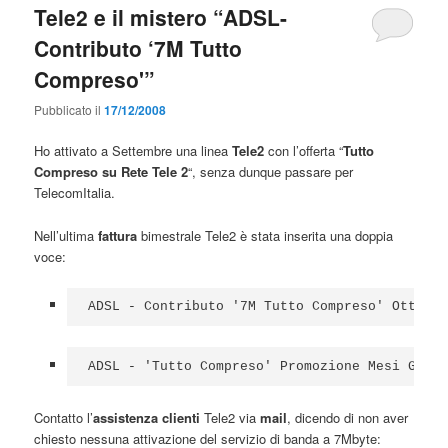
Tele2 e il mistero “ADSL-
Contributo ‘7M Tutto
Compreso'”
Pubblicato il
17/12/2008
Ho attivato a Settembre una linea
Tele2
con l’offerta “
Tutto
Compreso su Rete Tele 2
“, senza dunque passare per
TelecomItalia.
Nell’ultima
fattura
bimestrale Tele2 è stata inserita una doppia
voce:
ADSL - Contributo '7M Tutto Compreso' Ottobre
ADSL - 'Tutto Compreso' Promozione Mesi Gratu
Contatto l’
assistenza clienti
Tele2 via
mail
, dicendo di non aver
chiesto nessuna attivazione del servizio di banda a 7Mbyte: