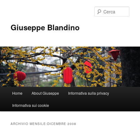
Vai
Vai
al
al
Cerca
contenuto
contenuto
principale
secondario
Giuseppe Blandino
Menu
Home
About Giuseppe
Informativa sulla privacy
principale
Informativa sui cookie
ARCHIVIO MENSILE:
DICEMBRE 2008