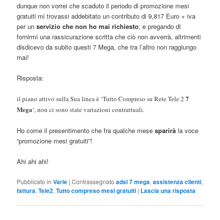
dunque non vorrei che scaduto il periodo di promozione mesi
gratuiti mi trovassi addebitato un contributo di 9,817 Euro + iva
per un
servizio che non ho mai richiesto
; e pregando di
fornirmi una rassicurazione scritta che ciò non avverrà, altrimenti
disdicevo da subito questi 7 Mega, che tra l’altro non raggiungo
mai!
Risposta:
7
il piano attivo sulla Sua linea è ‘Tutto Compreso su Rete Tele 2
Mega
‘, non ci sono state variazioni contrattuali.
Ho come il presentimento che fra qualche mese
sparirà
la voce
“promozione mesi gratuiti”!
Ahi ahi ahi!
Pubblicato in
Varie
|
Contrassegnato
adsl 7 mega
,
assistenza clienti
,
fattura
,
Tele2
,
Tutto compreso mesi gratuiti
|
Lascia una risposta