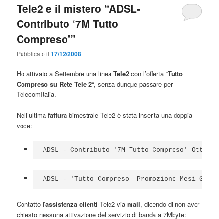
Tele2 e il mistero “ADSL-
Contributo ‘7M Tutto
Compreso'”
Pubblicato il
17/12/2008
Ho attivato a Settembre una linea
Tele2
con l’offerta “
Tutto
Compreso su Rete Tele 2
“, senza dunque passare per
TelecomItalia.
Nell’ultima
fattura
bimestrale Tele2 è stata inserita una doppia
voce:
ADSL - Contributo '7M Tutto Compreso' Ottobre
ADSL - 'Tutto Compreso' Promozione Mesi Gratu
Contatto l’
assistenza clienti
Tele2 via
mail
, dicendo di non aver
chiesto nessuna attivazione del servizio di banda a 7Mbyte: