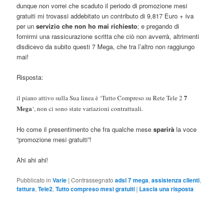
dunque non vorrei che scaduto il periodo di promozione mesi
gratuiti mi trovassi addebitato un contributo di 9,817 Euro + iva
per un
servizio che non ho mai richiesto
; e pregando di
fornirmi una rassicurazione scritta che ciò non avverrà, altrimenti
disdicevo da subito questi 7 Mega, che tra l’altro non raggiungo
mai!
Risposta:
7
il piano attivo sulla Sua linea è ‘Tutto Compreso su Rete Tele 2
Mega
‘, non ci sono state variazioni contrattuali.
Ho come il presentimento che fra qualche mese
sparirà
la voce
“promozione mesi gratuiti”!
Ahi ahi ahi!
Pubblicato in
Varie
|
Contrassegnato
adsl 7 mega
,
assistenza clienti
,
fattura
,
Tele2
,
Tutto compreso mesi gratuiti
|
Lascia una risposta