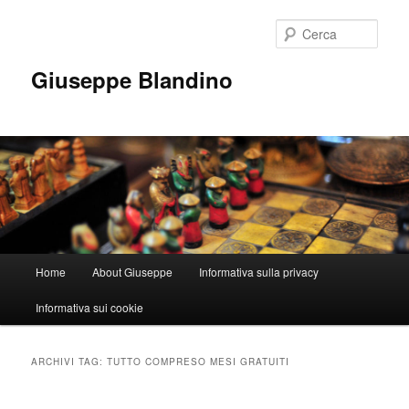
Vai
Vai
al
al
Cerca
contenuto
contenuto
principale
secondario
Giuseppe Blandino
Menu
Home
About Giuseppe
Informativa sulla privacy
principale
Informativa sui cookie
ARCHIVI TAG:
TUTTO COMPRESO MESI GRATUITI