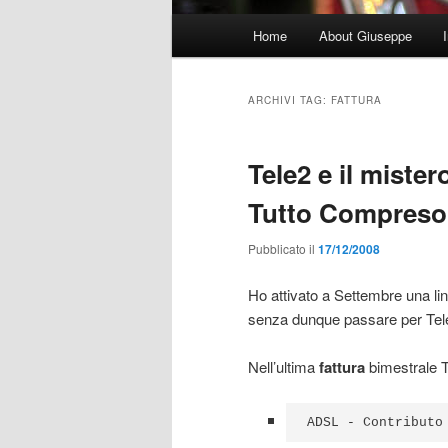
Menu
Home
About Giuseppe
principale
ARCHIVI TAG:
FATTURA
Tele2 e il miste
Tutto Compreso
Pubblicato il
17/12/2008
Ho attivato a Settembre una li
senza dunque passare per Tele
Nell’ultima
fattura
bimestrale T
ADSL - Contributo