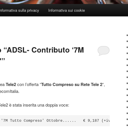
Informativa sulla privacy
Informativa sui cookie
ro “ADSL- Contributo ‘7M
'”
nea
Tele2
con l’offerta “
Tutto Compreso su Rete Tele 2
“,
comItalia.
ele2 è stata inserita una doppia voce:
 '7M Tutto Compreso' Ottobre......   € 9,187 (+iva)