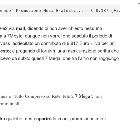
preso' Promozione Mesi Gratuiti... - € 9,187 (+iva)
le2 via
mail
, dicendo di non aver chiesto nessuna
da a 7Mbyte: dunque non vorrei che scaduto il periodo di
vassi addebitato un contributo di 9,817 Euro + iva per un
iesto
; e pregando di fornirmi una rassicurazione scritta che
dicevo da subito questi 7 Mega, che tra l’altro non raggiungo
7 Mega
 linea è ‘Tutto Compreso su Rete Tele 2
‘, non
ontrattuali.
 fra qualche mese
sparirà
la voce “promozione mesi