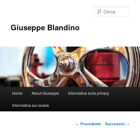
Vai
al
Cerca
contenuto
principale
Giuseppe Blandino
Menu
Home
About Giuseppe
Informativa sulla privacy
principale
Informativa sui cookie
Navigazione
←
Precedente
Successivi
→
articolo