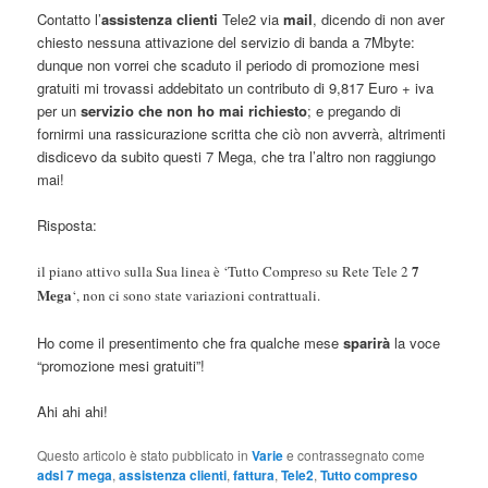
Contatto l’
assistenza clienti
Tele2 via
mail
, dicendo di non aver
chiesto nessuna attivazione del servizio di banda a 7Mbyte:
dunque non vorrei che scaduto il periodo di promozione mesi
gratuiti mi trovassi addebitato un contributo di 9,817 Euro + iva
per un
servizio che non ho mai richiesto
; e pregando di
fornirmi una rassicurazione scritta che ciò non avverrà, altrimenti
disdicevo da subito questi 7 Mega, che tra l’altro non raggiungo
mai!
Risposta:
7
il piano attivo sulla Sua linea è ‘Tutto Compreso su Rete Tele 2
Mega
‘, non ci sono state variazioni contrattuali.
Ho come il presentimento che fra qualche mese
sparirà
la voce
“promozione mesi gratuiti”!
Ahi ahi ahi!
Questo articolo è stato pubblicato in
Varie
e contrassegnato come
adsl 7 mega
,
assistenza clienti
,
fattura
,
Tele2
,
Tutto compreso