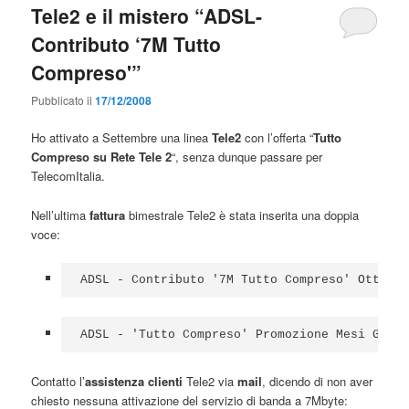
Tele2 e il mistero “ADSL-
Contributo ‘7M Tutto
Compreso'”
Pubblicato il
17/12/2008
Ho attivato a Settembre una linea
Tele2
con l’offerta “
Tutto
Compreso su Rete Tele 2
“, senza dunque passare per
TelecomItalia.
Nell’ultima
fattura
bimestrale Tele2 è stata inserita una doppia
voce:
ADSL - Contributo '7M Tutto Compreso' Ottobre
ADSL - 'Tutto Compreso' Promozione Mesi Gratu
Contatto l’
assistenza clienti
Tele2 via
mail
, dicendo di non aver
chiesto nessuna attivazione del servizio di banda a 7Mbyte: