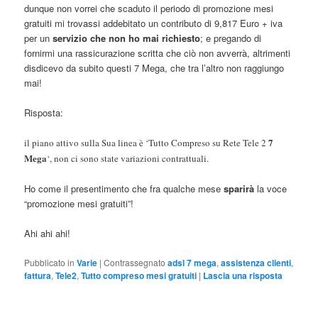
dunque non vorrei che scaduto il periodo di promozione mesi
gratuiti mi trovassi addebitato un contributo di 9,817 Euro + iva
per un
servizio che non ho mai richiesto
; e pregando di
fornirmi una rassicurazione scritta che ciò non avverrà, altrimenti
disdicevo da subito questi 7 Mega, che tra l’altro non raggiungo
mai!
Risposta:
7
il piano attivo sulla Sua linea è ‘Tutto Compreso su Rete Tele 2
Mega
‘, non ci sono state variazioni contrattuali.
Ho come il presentimento che fra qualche mese
sparirà
la voce
“promozione mesi gratuiti”!
Ahi ahi ahi!
Pubblicato in
Varie
|
Contrassegnato
adsl 7 mega
,
assistenza clienti
,
fattura
,
Tele2
,
Tutto compreso mesi gratuiti
|
Lascia una risposta