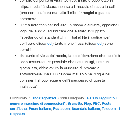
sempre dal punto di vista tecnico, il sito è pubblicato in
https, modalità sicura: non solo il modulo di raccolta dati
(che non funziona) ma tutto il sito, immagini e grafica
comprese!
ultima nota tecnica: nel sito, in basso a sinistra, appaiono i
loghi della W3c, ad indicare che è stato sviluppato
rispettando gli standard xhtml: balle! Nè il codice (per
verificare clicca
qui
) tanto meno il css (clicca
qui
) sono
corretti!
dal punto di vista dei media, la considerazione che faccio è
poco rassicurante: possibile che nessun tigì, nessun
giornalista, abbia avuto la curiosità di provare a
sottoscrivere una PEC? Come mai solo nei blog e nei
commenti si può leggere dell’insuccesso di questa
iniziativa?
Pubblicato in
Uncategorized
|
Contrassegnato
"è stato raggiunto il
numero massimo di connessioni"
,
Brunetta
,
Flop
,
PEC
,
Posta
certificata
,
Poste italiane
,
Postecom
,
Scandalo Italiano
,
Telecom
|
1
Risposta