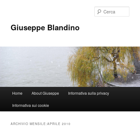
Vai
Vai
al
al
Cerca
contenuto
contenuto
principale
secondario
Giuseppe Blandino
Menu
Home
About Giuseppe
Informativa sulla privacy
principale
Informativa sui cookie
ARCHIVIO MENSILE:
APRILE 2010