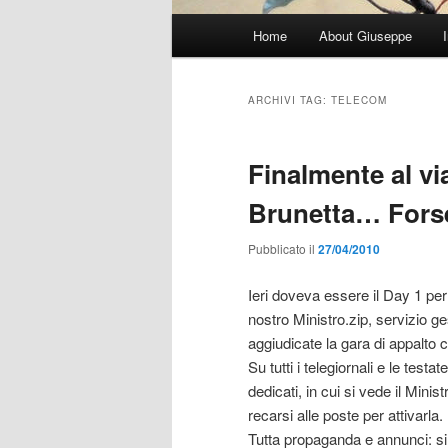
Menu
Home
About Giuseppe
principale
ARCHIVI TAG:
TELECOM
Finalmente al via
Brunetta… Fors
Pubblicato il
27/04/2010
Ieri doveva essere il Day 1 per 
nostro Ministro.zip, servizio ge
aggiudicate la gara di appalto 
Su tutti i telegiornali e le test
dedicati, in cui si vede il Minis
recarsi alle poste per attivarla.
Tutta propaganda e annunci: sin 