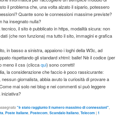
to il problema che, una volta alzato il sipario, potessero
nnessioni? Quante sono le connessioni massime previste?
non ha insegnato nulla?
tecnico, il sito è pubblicato in https, modalità sicura: non
 dati (che non funziona) ma tutto il sito, immagini e grafica
ito, in basso a sinistra, appaiono i loghi della W3c, ad
ppato rispettando gli standard xhtml: balle! Nè il codice (per
to meno il css (clicca
qui
) sono corretti!
dia, la considerazione che faccio è poco rassicurante:
 nessun giornalista, abbia avuto la curiosità di provare a
Come mai solo nei blog e nei commenti si può leggere
iniziativa?
assegnato
"è stato raggiunto il numero massimo di connessioni"
,
ta
,
Poste italiane
,
Postecom
,
Scandalo Italiano
,
Telecom
|
1