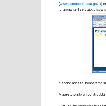
(
www.postacertificata.gov.it
) e
funzionante il servizio: clicca
e anche adesso, nonostante sia
A questo punto un po’ di dubbi
chi ha progettato la solu