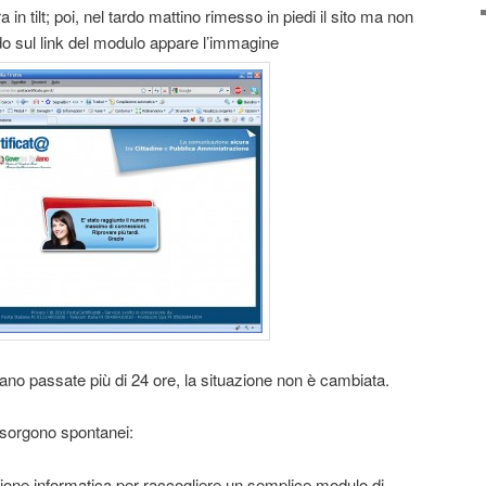
ra in tilt; poi, nel tardo mattino rimesso in piedi il sito ma non
ndo sul link del modulo appare l’immagine
no passate più di 24 ore, la situazione non è cambiata.
 sorgono spontanei:
zione informatica per raccogliere un semplice modulo di