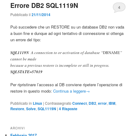
Errore DB2 SQL1119N
4
Pubblicato il
21/11/2014
Può succedere che un RESTORE su un database DB2 non vada
a buon fine e dunque ad ogni tentativo di connessione si ottenga
un errore del tipo:
SQL1119N
A connection to or activation of database “
DBNAME
”
cannot be made
because a previous restore is incomplete or still in progress.
SQLSTATE=57019
Per ripristinare l’accesso al DB conviene ripetere l’operazione di
restore in questo modo:
Continua a leggere
→
Pubblicato in
Linux
|
Contrassegnato
Connect
,
DB2
,
error
,
IBM
,
Restore
,
Solve
,
SQL1119N
|
4
Risposte
ARCHIVI
Febbraio 2017