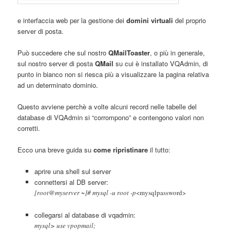
e interfaccia web per la gestione dei
domini virtuali
del proprio
server di posta.
Può succedere che sul nostro
QMailToaster
, o più in generale,
sul nostro server di posta
QMail
su cui è installato VQAdmin, di
punto in bianco non si riesca più a visualizzare la pagina relativa
ad un determinato dominio.
Questo avviene perchè a volte alcuni record nelle tabelle del
database di VQAdmin si “corrompono” e contengono valori non
corretti.
Ecco una breve guida su
come ripristinare
il tutto:
aprire una shell sul server
connettersi al DB server:
[root@myserver ~]# mysql -u root -p
<mysqlpassword>
collegarsi al database di vqadmin:
mysql> use vpopmail;