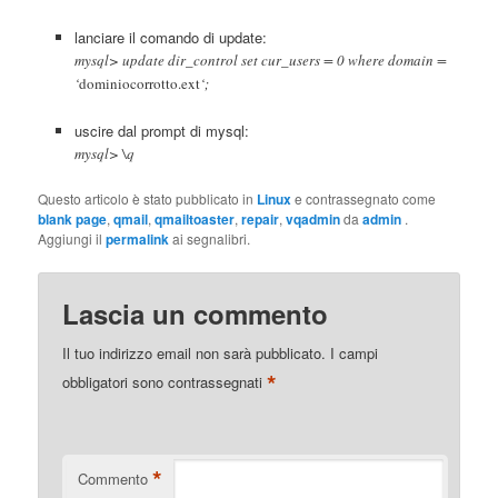
lanciare il comando di update:
mysql> update dir_control set cur_users = 0 where domain =
‘
dominiocorrotto.ext
‘;
uscire dal prompt di mysql:
mysql> \q
Questo articolo è stato pubblicato in
Linux
e contrassegnato come
blank page
,
qmail
,
qmailtoaster
,
repair
,
vqadmin
da
admin
.
Aggiungi il
permalink
ai segnalibri.
Lascia un commento
Il tuo indirizzo email non sarà pubblicato.
I campi
*
obbligatori sono contrassegnati
*
Commento