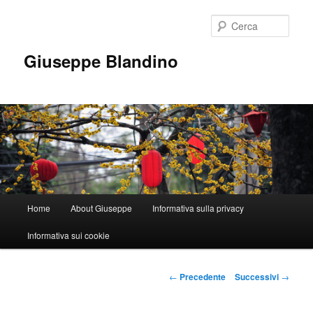
Vai
al
Cerca
contenuto
principale
Giuseppe Blandino
Menu
Home
About Giuseppe
Informativa sulla privacy
principale
Informativa sui cookie
Navigazione
←
Precedente
Successivi
→
articolo