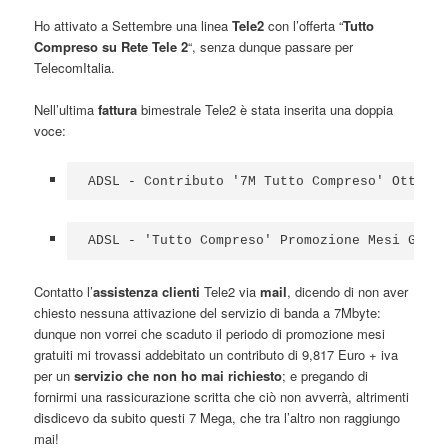
Ho attivato a Settembre una linea
Tele2
con l’offerta “
Tutto
Compreso su Rete Tele 2
“, senza dunque passare per
TelecomItalia.
Nell’ultima
fattura
bimestrale Tele2 è stata inserita una doppia
voce:
ADSL - Contributo '7M Tutto Compreso' Ottobre
ADSL - 'Tutto Compreso' Promozione Mesi Gratu
Contatto l’
assistenza clienti
Tele2 via
mail
, dicendo di non aver
chiesto nessuna attivazione del servizio di banda a 7Mbyte:
dunque non vorrei che scaduto il periodo di promozione mesi
gratuiti mi trovassi addebitato un contributo di 9,817 Euro + iva
per un
servizio che non ho mai richiesto
; e pregando di
fornirmi una rassicurazione scritta che ciò non avverrà, altrimenti
disdicevo da subito questi 7 Mega, che tra l’altro non raggiungo
mai!