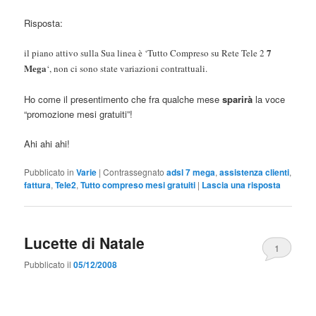
Risposta:
7
il piano attivo sulla Sua linea è ‘Tutto Compreso su Rete Tele 2
Mega
‘, non ci sono state variazioni contrattuali.
Ho come il presentimento che fra qualche mese
sparirà
la voce
“promozione mesi gratuiti”!
Ahi ahi ahi!
Pubblicato in
Varie
|
Contrassegnato
adsl 7 mega
,
assistenza clienti
,
fattura
,
Tele2
,
Tutto compreso mesi gratuiti
|
Lascia una risposta
Lucette di Natale
1
Pubblicato il
05/12/2008