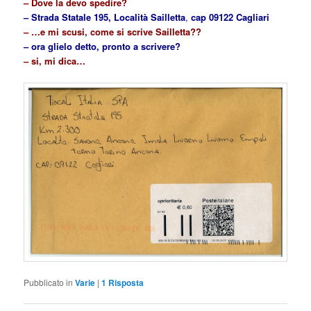
–
Dove la devo spedire?
– Strada Statale 195, Località Sailletta
,
cap 09122 Cagliari
– …e mi scusi, come si scrive Sailletta??
– ora glielo detto, pronto a scrivere?
– si, mi dica…
Pubblicato in
Varie
|
1
Risposta