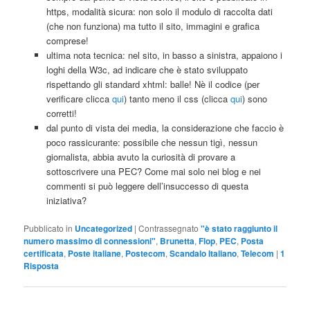
https, modalità sicura: non solo il modulo di raccolta dati
(che non funziona) ma tutto il sito, immagini e grafica
comprese!
ultima nota tecnica: nel sito, in basso a sinistra, appaiono i
loghi della W3c, ad indicare che è stato sviluppato
rispettando gli standard xhtml: balle! Nè il codice (per
verificare clicca
qui
) tanto meno il css (clicca
qui
) sono
corretti!
dal punto di vista dei media, la considerazione che faccio è
poco rassicurante: possibile che nessun tigì, nessun
giornalista, abbia avuto la curiosità di provare a
sottoscrivere una PEC? Come mai solo nei blog e nei
commenti si può leggere dell’insuccesso di questa
iniziativa?
Pubblicato in
Uncategorized
|
Contrassegnato
"è stato raggiunto il
numero massimo di connessioni"
,
Brunetta
,
Flop
,
PEC
,
Posta
certificata
,
Poste italiane
,
Postecom
,
Scandalo Italiano
,
Telecom
|
1
Risposta