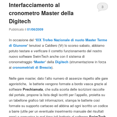
Interfacciamento al
3
cronometro Master della
Digitech
Pubblicato il
01/06/2009
In occasione del “
XIX Trofeo Nazionale di nuoto Master Terme
di Giunone
” tenutosi a Caldiero (Vr) lo scorso sabato, abbiamo
potuto testare e verificare il corretto funzionamento del nostro
nuovo software SwimTech anche con il sistema di
cronometraggio “
Master
” della
Digitech
(strumentazione in forza
ai
cronometristi di Brescia
).
Nelle gare master, dato l’alto numero di assenze rispetto alle gare
agonistiche, le batterie vengono formate a bordo vasca grazie al
software
Prechiamata
, che sulla scorta delle iscrizioni raccolte
dal portale, propone la lista degli iscritti per l’appello, proietta su
un tabellone grafico tali informazioni, stampa le batterie così
formate su supporto cartaceo ed abbina ad ogni iscritto un codice
a barre (utile per un eventuale inserimento manuale dei risultati
gara) e comunica in real time tali batterie al software
SwimTech
.