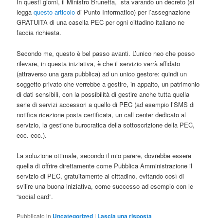
In questi giorni, il Ministro Brunetta, sta varando un decreto (si
legga
questo articolo
di Punto Informatico) per l’assegnazione
GRATUITA di una casella PEC per ogni cittadino italiano ne
faccia richiesta.
Secondo me, questo è bel passo avanti. L’unico neo che posso
rilevare, in questa iniziativa, è che il servizio verrà affidato
(attraverso una gara pubblica) ad un unico gestore: quindi un
soggetto privato che verrebbe a gestire, in appalto, un patrimonio
di dati sensibili, con la possibilità di gestire anche tutta quella
serie di servizi accessori a quello di PEC (ad esempio l’SMS di
notifica ricezione posta certificata, un call center dedicato al
servizio, la gestione burocratica della sottoscrizione della PEC,
ecc. ecc.).
La soluzione ottimale, secondo il mio parere, dovrebbe essere
quella di offrire direttamente come Pubblica Amministrazione il
servizio di PEC, gratuitamente al cittadino, evitando così di
svilire una buona iniziativa, come successo ad esempio con le
“social card”.
Pubblicato in
Uncategorized
|
Lascia una risposta