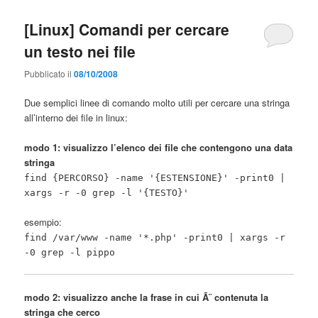
[Linux] Comandi per cercare
un testo nei file
Pubblicato il
08/10/2008
Due semplici linee di comando molto utili per cercare una stringa
all’interno dei file in linux:
modo 1: visualizzo l’elenco dei file che contengono una data
stringa
find {PERCORSO} -name '{ESTENSIONE}' -print0 |
xargs -r -0 grep -l '{TESTO}'
esempio:
find /var/www -name '*.php' -print0 | xargs -r
-0 grep -l pippo
modo 2: visualizzo anche la frase in cui Ã¨ contenuta la
stringa che cerco