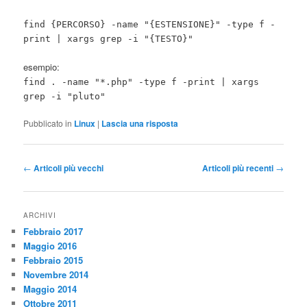
find {PERCORSO} -name "{ESTENSIONE}" -type f -
print | xargs grep -i "{TESTO}"
esempio:
find . -name "*.php" -type f -print | xargs
grep -i "pluto"
Pubblicato in
Linux
|
Lascia una risposta
Navigazione
←
Articoli più vecchi
Articoli più recenti
→
articolo
ARCHIVI
Febbraio 2017
Maggio 2016
Febbraio 2015
Novembre 2014
Maggio 2014
Ottobre 2011