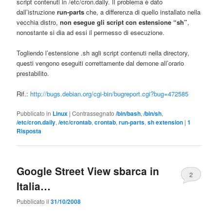
script contenuti in /etc/cron.daily. Il problema è dato
dall’istruzione
run-parts
che, a differenza di quello installato nella
vecchia distro,
non esegue gli script con estensione “sh”
,
nonostante si dia ad essi il permesso di esecuzione.
Togliendo l’estensione .sh agli script contenuti nella directory,
questi vengono eseguiti correttamente dal demone all’orario
prestabilito.
Rif.:
http://bugs.debian.org/cgi-bin/bugreport.cgi?bug=472585
Pubblicato in
Linux
|
Contrassegnato
/bin/bash
,
/bin/sh
,
/etc/cron.daily
,
/etc/crontab
,
crontab
,
run-parts
,
sh extension
|
1
Risposta
Google Street View sbarca in
2
Italia…
Pubblicato il
31/10/2008