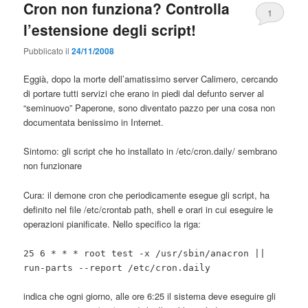
Cron non funziona? Controlla
1
l’estensione degli script!
Pubblicato il
24/11/2008
Eggià, dopo la morte dell’amatissimo server Calimero, cercando
di portare tutti servizi che erano in piedi dal defunto server al
“seminuovo” Paperone, sono diventato pazzo per una cosa non
documentata benissimo in Internet.
Sintomo: gli script che ho installato in /etc/cron.daily/ sembrano
non funzionare
Cura: il demone cron che periodicamente esegue gli script, ha
definito nel file /etc/crontab path, shell e orari in cui eseguire le
operazioni pianificate. Nello specifico la riga:
25 6 * * * root test -x /usr/sbin/anacron ||
run-parts --report /etc/cron.daily
indica che ogni giorno, alle ore 6:25 il sistema deve eseguire gli