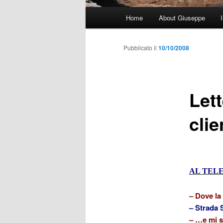
Menu
Home
About Giuseppe
principale
Pubblicato il
10/10/2008
Lett
clie
AL TEL
–
Dove la
– Strada S
– …e mi s