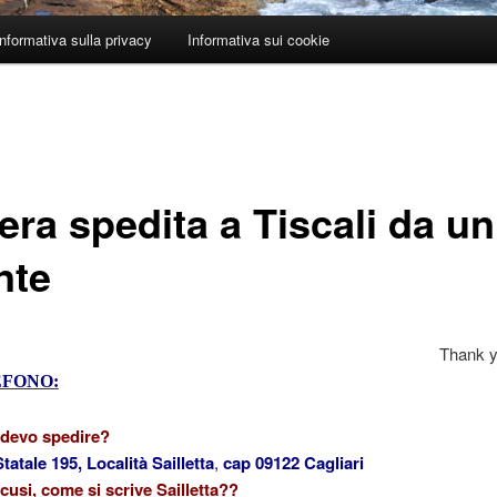
Informativa sulla privacy
Informativa sui cookie
era spedita a Tiscali da un
nte
Thank 
EFONO:
 devo spedire?
tatale 195, Località Sailletta
,
cap 09122 Cagliari
cusi, come si scrive Sailletta??