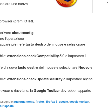
asciare una nuova
 browser (premi
CTRL
 scrivere
about:config
are l’operazione
he appare premere
tasto destro
del mouse e selezionare
bile:
extensions.checkCompatibility.5.0
e impostare il
re di nuovo
tasto destro
del mouse e selezionare
Nuovo
e
bile:
extensions.checkUpdateSecurity
e impostare anche
rowser e riavviarlo: la
Google Toolbar
dovrebbe riapparire
assegnato
aggiornamento
,
firefox
,
firefox 5
,
google
,
google toolbar
,
a risposta