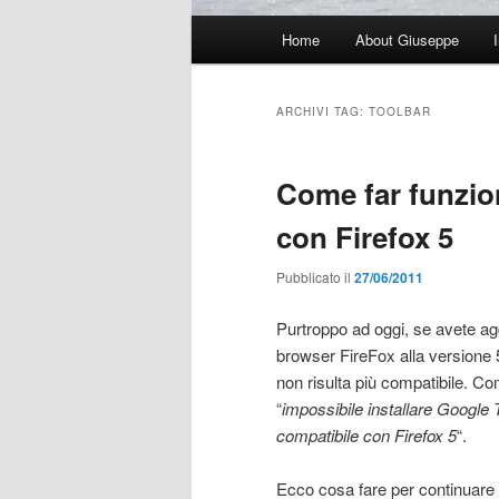
Menu
Home
About Giuseppe
principale
ARCHIVI TAG:
TOOLBAR
Come far funzio
con Firefox 5
Pubblicato il
27/06/2011
Purtroppo ad oggi, se avete agg
browser FireFox alla versione 
non risulta più compatibile. C
“
impossibile installare Google 
compatibile con Firefox 5
“.
Ecco cosa fare per continuare ad