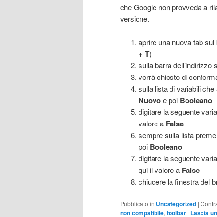
che Google non provveda a ril
versione.
aprire una nuova tab sul
+ T
)
sulla barra dell’indirizzo
verrà chiesto di conferm
sulla lista di variabili c
Nuovo
e poi
Booleano
digitare la seguente varia
valore a
False
sempre sulla lista preme
poi
Booleano
digitare la seguente varia
qui il valore a
False
chiudere la finestra del b
Pubblicato in
Uncategorized
|
Contr
non compatibile
,
toolbar
|
Lascia un