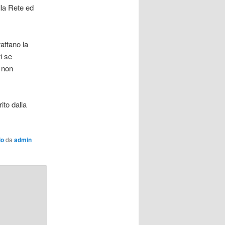
lla Rete ed
attano la
i se
i non
ito dalla
io
da
admin