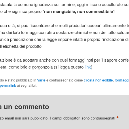
statata la comune ignoranza sul termine, oggi mi sono acculturato su
o che significa proprio “
non mangiabile, non commestibile
“!
ua e là, si può riscontrare che molti produttori caseari ultimamente tr
rna dei loro formaggi con olii o sostanze chimiche non del tutto salutar
’unica prescrizione che la legge impone infatti è proprio l’indicazione d
ull’etichetta del prodotto.
uzione è da adottare anche con quei formaggi noti per il sapore confer
osta, come brie e gorgonzola (si legga questo
link
).
olo è stato pubblicato in
Varie
e contrassegnato come
crosta non edibile
,
formagg
permalink
ai segnalibri.
a un commento
*
izzo email non sarà pubblicato.
I campi obbligatori sono contrassegnati