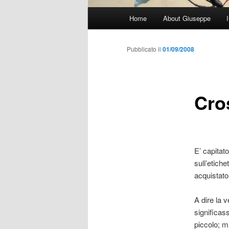
Menu
Home
About Giuseppe
principale
Pubblicato il
01/09/2008
Cro
E’ capitat
sull’etich
acquistato 
A dire la v
significas
piccolo; ma