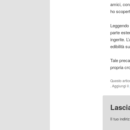
amici, con
ho scopert
Leggendo q
parte este
ingerite. L
edibilità s
Tale preca
propria cr
Questo artic
. Aggiungi il
Lasci
Il tuo indir