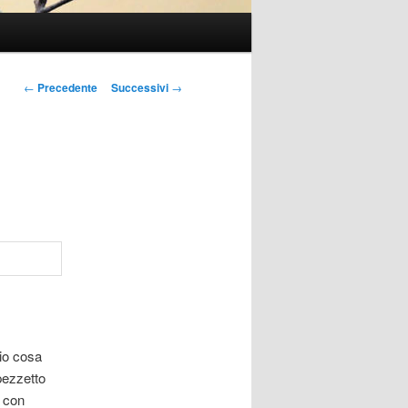
Navigazione
←
Precedente
Successivi
→
articolo
rio cosa
 pezzetto
a con