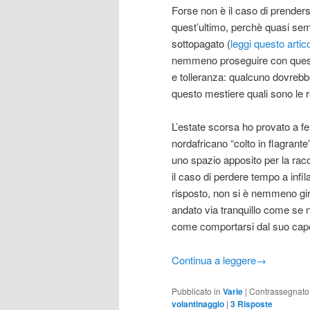
Forse non è il caso di prender
quest’ultimo, perchè quasi se
sottopagato (
leggi questo artic
nemmeno proseguire con ques
e tolleranza: qualcuno dovrebb
questo mestiere quali sono le r
L’estate scorsa ho provato a 
nordafricano “colto in flagrant
uno spazio apposito per la racc
il caso di perdere tempo a infi
risposto, non si è nemmeno gir
andato via tranquillo come se n
come comportarsi dal suo capo
Continua a leggere
→
Pubblicato in
Varie
|
Contrassegnato
volantinaggio
|
3
Risposte