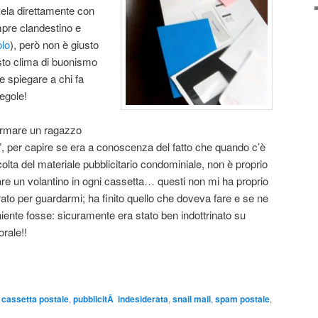
sela direttamente con
mpre clandestino e
olo
), però non è giusto
to clima di buonismo
e spiegare a chi fa
egole!
fermare un ragazzo
e”, per capire se era a conoscenza del fatto che quando c’è
olta del materiale pubblicitario condominiale, non è proprio
lare un volantino in ogni cassetta… questi non mi ha proprio
ato per guardarmi; ha finito quello che doveva fare e se ne
iente fosse: sicuramente era stato ben indottrinato su
rale!!
cassetta postale
,
pubblicitÃ indesiderata
,
snail mail
,
spam postale
,