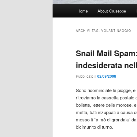
Menu
Home
About Giuseppe
principale
ARCHIVI TAG:
VOLANTINAGGIO
Snail Mail Spam:
indesiderata nel
Pubblicato il
02/09/2008
Sono ricominciate le piogge, e 
ritroviamo la cassetta postale c
bollette, lettere delle morose, e
metta, tutti inzuppati a causa de
messo lì “a mò di grondaia” dal
bicimunito di turno.